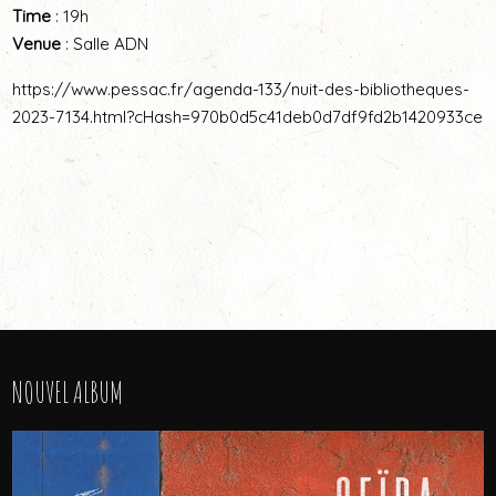
Time
: 19h
Venue
: Salle ADN
https://www.pessac.fr/agenda-133/nuit-des-bibliotheques-
2023-7134.html?cHash=970b0d5c41deb0d7df9fd2b1420933ce
NOUVEL ALBUM