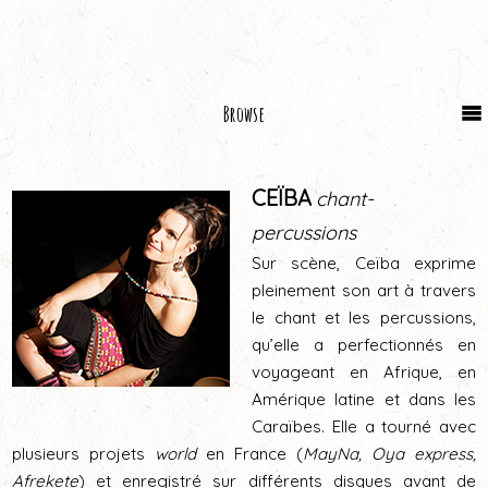
Browse
CEÏBA
chant-
percussions
Sur scène, Ceïba exprime
pleinement son art à travers
le chant et les percussions,
qu’elle a perfectionnés en
voyageant en Afrique, en
Amérique latine et dans les
Caraïbes. Elle a tourné avec
plusieurs projets
world
en France (
MayNa, Oya express,
Afrekete
) et enregistré sur différents disques avant de