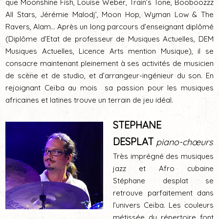
que Moonshine Fish, Louise Weber, Train’s Tone, Booboozzz
All Stars, Jérémie Malodj’, Moon Hop, Wyman Low & The
Ravers, Alam… Après un long parcours d’enseignant diplômé
(Diplôme d’Etat de professeur de Musiques Actuelles, DEM
Musiques Actuelles, Licence Arts mention Musique), il se
consacre maintenant pleinement à ses activités de musicien
de scène et de studio, et d’arrangeur-ingénieur du son. En
rejoignant Ceïba au mois sa passion pour les musiques
africaines et latines trouve un terrain de jeu idéal.
STEPHANE
DESPLAT
piano-chœurs
Très imprégné des musiques
jazz et Afro cubaine
Stéphane desplat se
retrouve parfaitement dans
l’univers Ceïba. Les couleurs
métissée du répertoire font