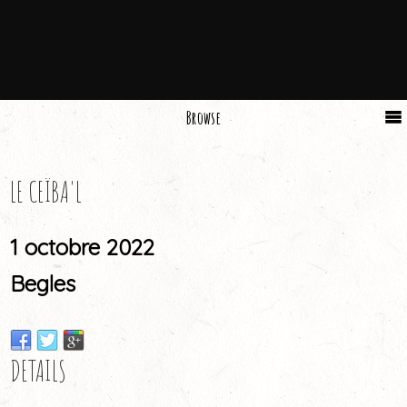
Browse
LE CEÏBA'L
1 octobre 2022
Begles
DETAILS