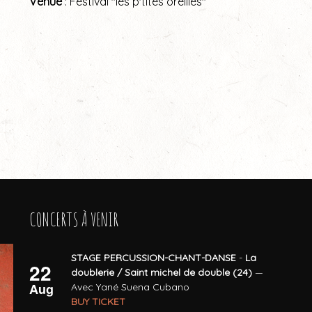
Venue
: Festival "les p'tites oreilles"
CONCERTS À VENIR
STAGE PERCUSSION-CHANT-DANSE
-
La
22
doublerie / Saint michel de double (24)
—
Aug
Avec Yané Suena Cubano
BUY TICKET