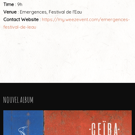
Time
: 9h
Venue
: Emergences, Festival de l'Eau
Contact Website
:
https://my.weezevent.com/emergences-
festival-de-leau
NOUVEL ALBUM