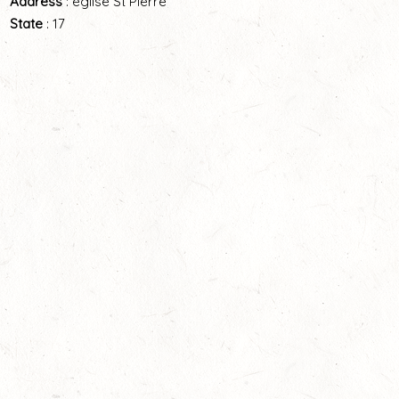
Address
: église St Pierre
State
: 17