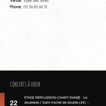
Venue
: Salle des fêtes
Phone
: 05 56 65 60 31
CONCERTS À VENIR
STAGE PERCUSSION-CHANT-DANSE
-
La
22
doublerie / Saint michel de double (24)
—