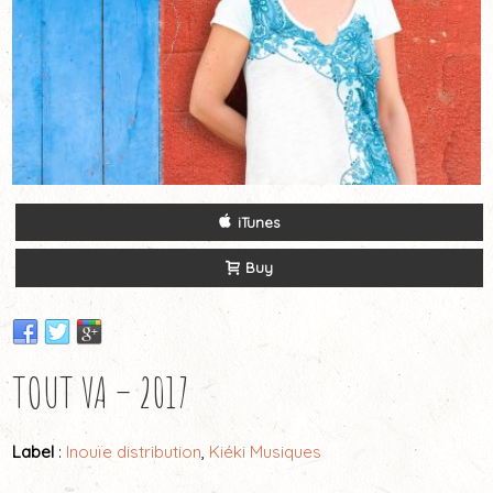
iTunes
Buy
TOUT VA – 2017
Label
:
Inouïe distribution
,
Kiéki Musiques